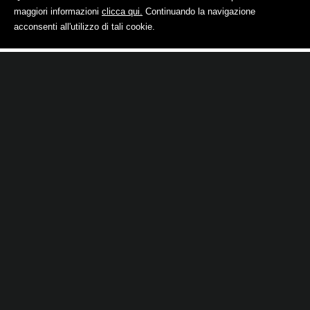
maggiori informazioni
clicca qui.
Continuando la navigazione
acconsenti all'utilizzo di tali cookie.
+39 0789 599 407
MAIL
MAP
BU