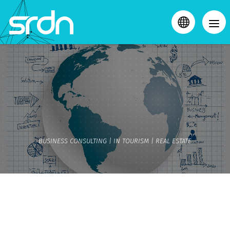
SRDN CONSULTING
DI COSA CI OCCUPIAMO
COME LO FACCIAMO
AREE DI BUSINESS
BUSINESS CONSULTING | IN TOURISM | REAL ESTATE
CHI SIAMO
PRENDIAMO UN CAFFÈ?
CALL 0789 599407
INFO@SRDNCONSULTING.COM