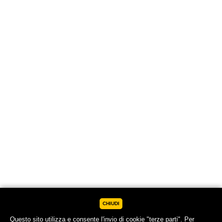
CHIUDI
Questo sito utilizza e consente l'invio di cookie "terze parti". Per